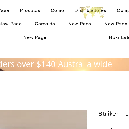
Casa
Produtos
Como
Distribuidores
Comp
New Page
Cerca de
New Page
New Page
New Page
Rokr Lat
ders over $140 Australia wide
Striker h