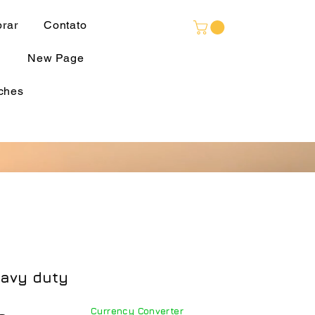
Language
rar
Contato
New Page
ches
eavy duty
Currency Converter