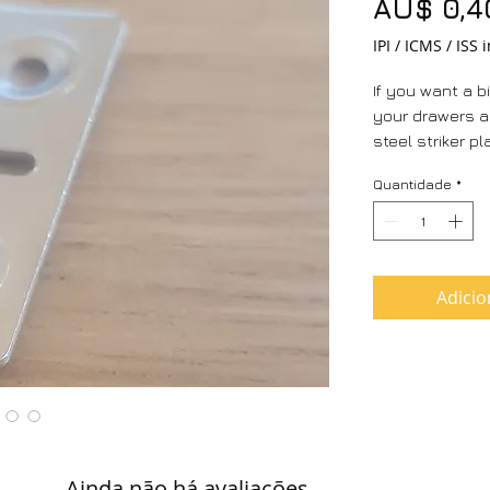
AU$ 0,4
IPI / ICMS / ISS i
If you want a bi
your drawers 
steel striker pl
Quantidade
*
Adicio
Ainda não há avaliações