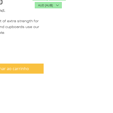
Preço
0
AUD (AU$)
ncl.
t of extra strength for
and cupboards use our
ate.
nar ao carrinho