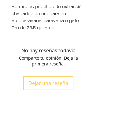
Hermosos pestillos de extracción
chapados en oro para su
autocaravana, caravana o yate.
Oro de 23,5 quilates.
Hecho por encargo una semana.
Nuestro tirador con pestillo
modernizará y minimizará por
No hay reseñas todavía
completo su caravana, RV,
Comparte tu opinión. Deja la
furgoneta o autocaravana.
primera reseña.
Esta manija es fácil de colocar,
fácil de usar y tiene cierre
Dejar una reseña
positivo. Mantiene todos sus
cajones y armarios cerrados
mientras está en la carretera.
42 mm y 100 mm disponibles.
El asa de RV más rápida y fácil de
instalar.
Disponible en otros colores y
tamaños bajo pedido.