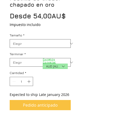
chapado en oro
Precio
Desde
54,00AU$
de
Impuesto incluido
oferta
Tamaño
*
Terminar
*
Currency
Converter
AUD (AU$)
Cantidad
*
Expected to ship Late january 2026
Pedido anticipado