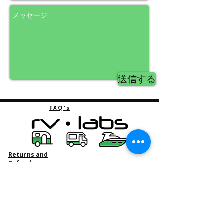
送信する
FAQ's
Returns and
Refunds
Privacy policy
Contact
Term &
conditions
Warranty