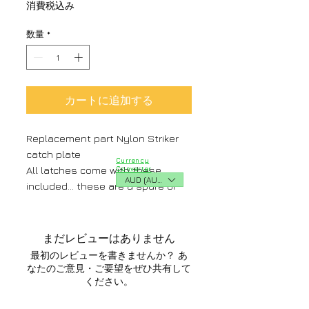
格
消費税込み
数量
*
カートに追加する
Replacement part Nylon Striker
catch plate
Currency
All latches come with these
Converter
AUD (AU$)
included... these are a spare or
replacement.
まだレビューはありません
最初のレビューを書きませんか？ あ
なたのご意見・ご要望をぜひ共有して
ください。