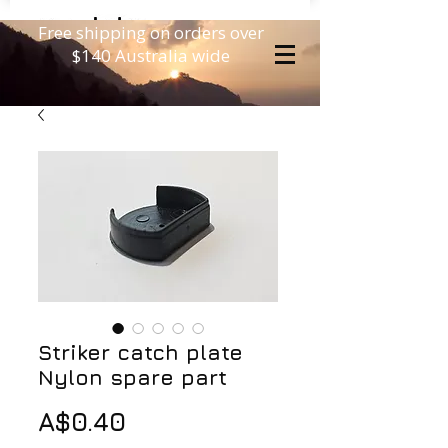
Free shipping on orders over
$140 Australia wide
Striker catch plate
Nylon spare part
価
A$0.40