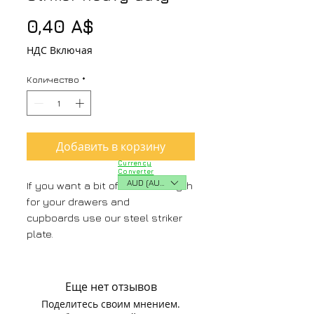
Цена
0,40 A$
НДС Включая
Количество
*
Добавить в корзину
Currency
Converter
AUD (AU$)
If you want a bit of extra strength
for your drawers and
cupboards use our steel striker
plate.
Еще нет отзывов
Поделитесь своим мнением.