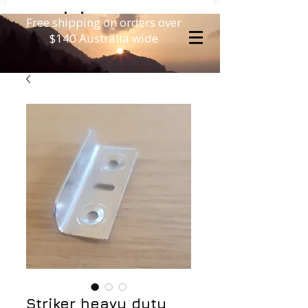
Free shipping on orders over
$140 Australia wide
Striker heavy duty